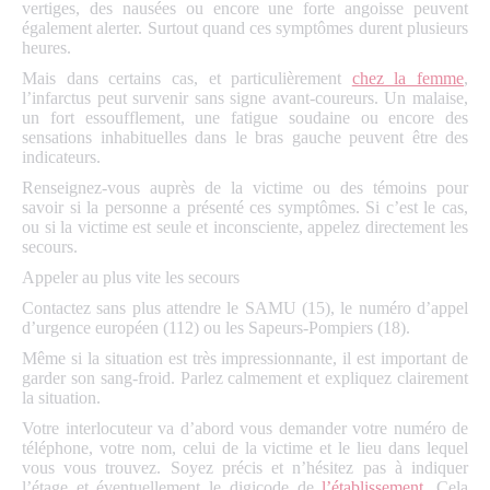
vertiges, des nausées ou encore une forte angoisse peuvent
également alerter. Surtout quand ces symptômes durent plusieurs
heures.
Mais dans certains cas, et particulièrement
chez la femme
,
l’infarctus peut survenir sans signe avant-coureurs. Un malaise,
un fort essoufflement, une fatigue soudaine ou encore des
sensations inhabituelles dans le bras gauche peuvent être des
indicateurs.
Renseignez-vous auprès de la victime ou des témoins pour
savoir si la personne a présenté ces symptômes. Si c’est le cas,
ou si la victime est seule et inconsciente, appelez directement les
secours.
Appeler au plus vite les secours
Contactez sans plus attendre le SAMU (15), le numéro d’appel
d’urgence européen (112) ou les Sapeurs-Pompiers (18).
Même si la situation est très impressionnante, il est important de
garder son sang-froid. Parlez calmement et expliquez clairement
la situation.
Votre interlocuteur va d’abord vous demander votre numéro de
téléphone, votre nom, celui de la victime et le lieu dans lequel
vous vous trouvez. Soyez précis et n’hésitez pas à indiquer
l’étage et éventuellement le digicode de
l’établissement
. Cela