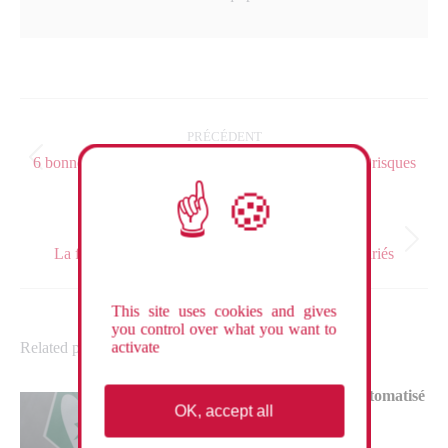
Navigation
article
PRÉCÉDENT
6 bonnes habitudes de vie à adopter pour prévenir les risques
Article
cardio-vasculaires
précédent
:
SUIVANT
Article
La formation SST : un indispensable pour vos salariés
suivant
:
This site uses cookies and gives
you control over what you want to
activate
Related posts
Utilisation d’un défibrillateur automatisé
OK, accept all
externe : guide complet
10 janvier 2023