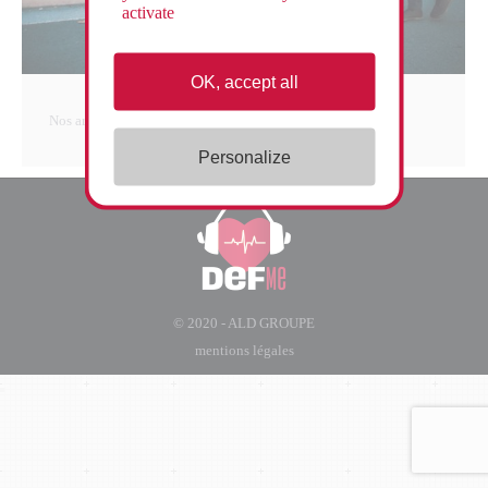
activate
OK, accept all
Nos articles
Par
Equipe Contenus
17 août 2021
Personalize
© 2020 - ALD GROUPE
mentions légales