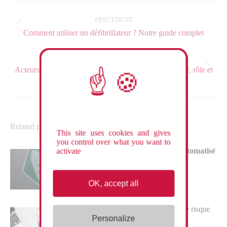
Navigation
article
PRÉCÉDENT
Article
Comment utiliser un défibrillateur ? Notre guide complet
précédent
:
SUIVANT
Acteurs de prévention dans l’entreprise : responsabilité, rôle et
Article
missions
suivant
:
Related posts
This site uses cookies and gives
you control over what you want to
Utilisation d’un défibrillateur automatisé
activate
externe : guide complet
10 janvier 2023
OK, accept all
Quels sont les différents facteurs de risque
cardio-vasculaire ?
Personalize