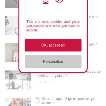
10 janvier 2023
Quels sont les différents facteurs de risque
cardio-vasculaire ?
This site uses cookies and gives
you control over what you want to
6 décembre 2022
activate
Perte de connaissance : comment réagir ?
OK, accept all
16 novembre 2022
Personalize
Plan de prévention des risques en entreprise
: quelles obligations ?
11 octobre 2022
Malaise cardiaque : 3 gestes pour réagir
efficacement