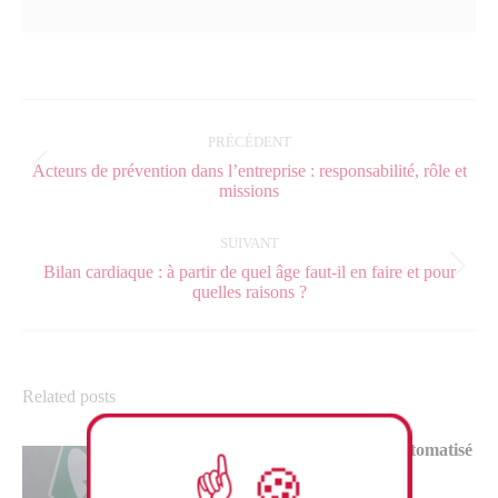
Navigation
article
PRÉCÉDENT
Acteurs de prévention dans l’entreprise : responsabilité, rôle et
Article
missions
précédent
:
SUIVANT
Bilan cardiaque : à partir de quel âge faut-il en faire et pour
Article
quelles raisons ?
suivant
:
Related posts
Utilisation d’un défibrillateur automatisé
externe : guide complet